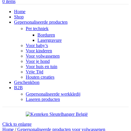
0
items
Home
Shop
Gepersonaliseerde producten
Per techniek
Borduren
Lasergravure
Voor baby’s
Voor kinderen
Voor volwassenen
Voor je hond
Voor huis en tuin
Vrije Tijd
Houten creaties
Geschenkbon
B2B
Gepersonaliseerde werkkledij
Laseren producten
Click to enlarge
Home
/
Gepersonaliseerde producten voor volwassenen