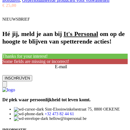
Borduren
,
Gepersonaliseerde producten voor volwassenen
€
25,00
NIEUWSBRIEF
Hé jij, meld je aan bij
It's Personal
om op de
hoogte te blijven van spetterende acties!
Thanks for your interest!
Some fields are missing or incorrect!
E-mail
Dé plek waar persoonlijkheid tot leven komt.
Sint-Elooiswinkelsestraat 75, 8800 OEKENE
+32 473 82 44 61
hellow@itspersonal.be
INFORMATIE