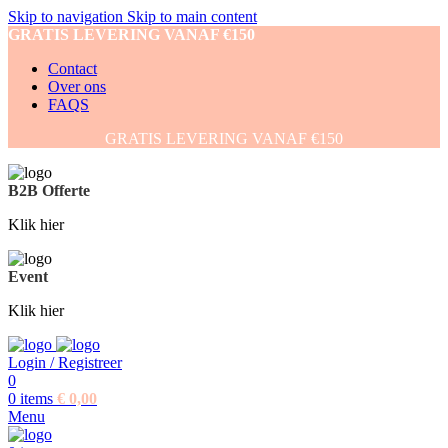
Skip to navigation
Skip to main content
GRATIS LEVERING VANAF €150
Contact
Over ons
FAQS
GRATIS LEVERING VANAF €150
B2B Offerte
Klik hier
Event
Klik hier
Login / Registreer
0
0
items
€
0,00
Menu