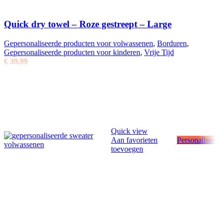
Quick dry towel – Roze gestreept – Large
Gepersonaliseerde producten voor volwassenen
,
Borduren
,
Gepersonaliseerde producten voor kinderen
,
Vrije Tijd
€
39,99
Quick view
Aan favorieten
Personaliseer
toevoegen