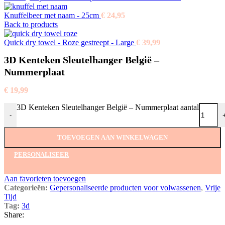
Knuffelbeer met naam - 25cm
€
24,95
Back to products
Quick dry towel - Roze gestreept - Large
€
39,99
3D Kenteken Sleutelhanger België –
Nummerplaat
€
19,99
3D Kenteken Sleutelhanger België – Nummerplaat aantal
-
TOEVOEGEN AAN WINKELWAGEN
PERSONALISEER
Aan favorieten toevoegen
Categorieën:
Gepersonaliseerde producten voor volwassenen
,
Vrije
Tijd
Tag:
3d
Share: