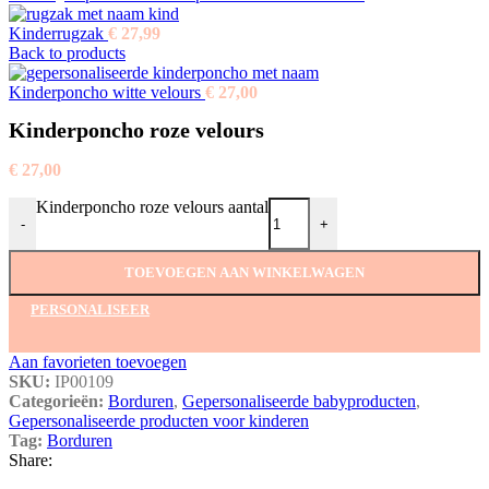
Kinderrugzak
€
27,99
Back to products
Kinderponcho witte velours
€
27,00
Kinderponcho roze velours
€
27,00
Kinderponcho roze velours aantal
-
+
TOEVOEGEN AAN WINKELWAGEN
PERSONALISEER
Aan favorieten toevoegen
SKU:
IP00109
Categorieën:
Borduren
,
Gepersonaliseerde babyproducten
,
Gepersonaliseerde producten voor kinderen
Tag:
Borduren
Share: