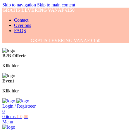
Skip to navigation
Skip to main content
GRATIS LEVERING VANAF €150
Contact
Over ons
FAQS
GRATIS LEVERING VANAF €150
B2B Offerte
Klik hier
Event
Klik hier
Login / Registreer
0
0
items
€
0,00
Menu