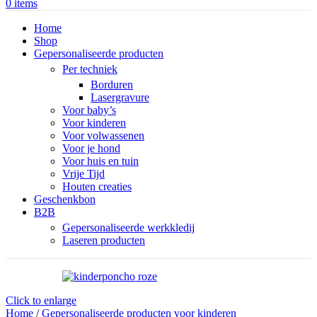
0
items
Home
Shop
Gepersonaliseerde producten
Per techniek
Borduren
Lasergravure
Voor baby’s
Voor kinderen
Voor volwassenen
Voor je hond
Voor huis en tuin
Vrije Tijd
Houten creaties
Geschenkbon
B2B
Gepersonaliseerde werkkledij
Laseren producten
Click to enlarge
Home
/
Gepersonaliseerde producten voor kinderen