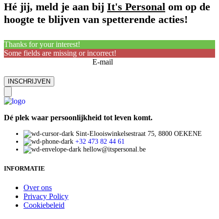
Hé jij, meld je aan bij
It's Personal
om op de
hoogte te blijven van spetterende acties!
Thanks for your interest!
Some fields are missing or incorrect!
E-mail
Dé plek waar persoonlijkheid tot leven komt.
Sint-Elooiswinkelsestraat 75, 8800 OEKENE
+32 473 82 44 61
hellow@itspersonal.be
INFORMATIE
Over ons
Privacy Policy
Cookiebeleid