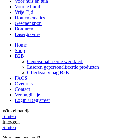
Voor huis en tuin
Voor je hond
Vrije Tijd
Houten creaties
Geschenkbon
Borduren
Lasergravure
Home
Shop
B2B
Gepersonaliseerde werkkledij
Laseren gepersonaliseerde producten
Offerteaanvraag B2B
FAQS
Over ons
Contact
Verlanglijstje
Login / Registreer
Winkelmandje
Sluiten
Inloggen
Sluiten
Nog geen account?